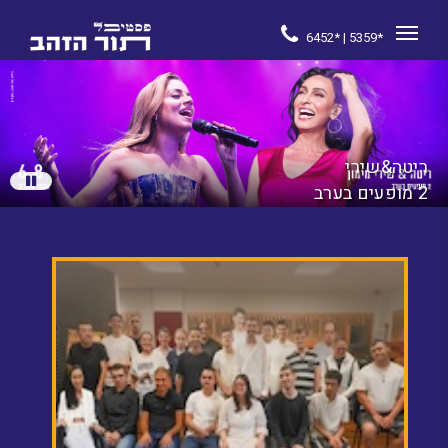
6452* | 5359*
ריטה&שירי
2 מופעים בערב